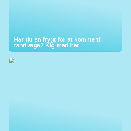
Har du en frygt for at komme til
tandlæge? Kig med her