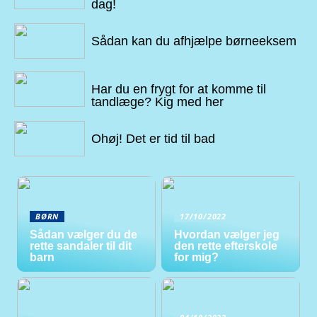
dag!
09/09/2022
Sådan kan du afhjælpe børneeksem
07/09/2022
Har du en frygt for at komme til
tandlæge? Kig med her
26/08/2022
Ohøj! Det er tid til bad
BØRN
17/10/2022
Sådan vælger du de
Hvordan vælger jeg
rette sandaler til dit
den rette efterskole
barn
for mig?