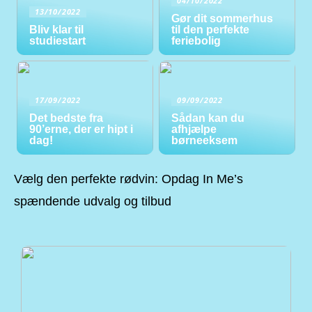
04/10/2022
13/10/2022
Gør dit sommerhus
Bliv klar til
til den perfekte
studiestart
feriebolig
17/09/2022
09/09/2022
Det bedste fra
Sådan kan du
90’erne, der er hipt i
afhjælpe
dag!
børneeksem
Vælg den perfekte rødvin: Opdag In Me’s
spændende udvalg og tilbud