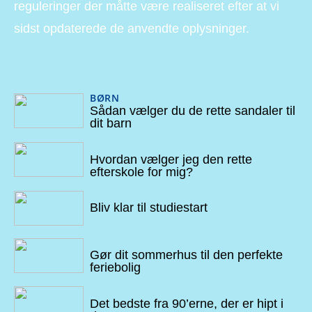
reguleringer der måtte være realiseret efter at vi
sidst opdaterede de anvendte oplysninger.
BØRN
17/04/2024
Sådan vælger du de rette sandaler til
dit barn
17/10/2022
Hvordan vælger jeg den rette
efterskole for mig?
13/10/2022
Bliv klar til studiestart
04/10/2022
Gør dit sommerhus til den perfekte
feriebolig
17/09/2022
Det bedste fra 90’erne, der er hipt i