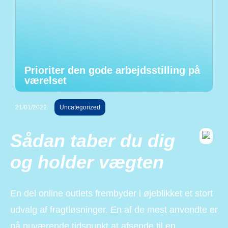
Prioriter den gode arbejdsstilling på
værelset
21/01/2022
Uncategorized
Sådan taber du dig
og holder vægten
En del online outlets frembyder i øjeblikket et stort
udvalg af fragtløsninger. En af de mest anvendte er
på nuværende tidspunkt at afsende til en