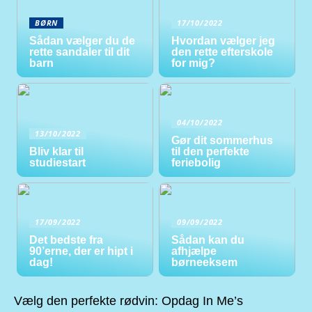
BØRN
17/10/2022
Sådan vælger du de
Hvordan vælger jeg
rette sandaler til dit
den rette efterskole
barn
for mig?
04/10/2022
13/10/2022
Gør dit sommerhus
Bliv klar til
til den perfekte
studiestart
feriebolig
17/09/2022
09/09/2022
Det bedste fra
Sådan kan du
90’erne, der er hipt i
afhjælpe
dag!
børneeksem
Vælg den perfekte rødvin: Opdag In Me’s