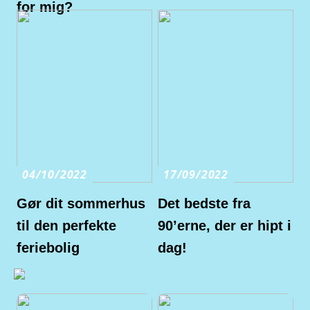
for mig?
04/10/2022
17/09/2022
Gør dit sommerhus
Det bedste fra
til den perfekte
90’erne, der er hipt i
feriebolig
dag!