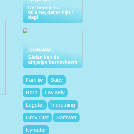
Det bedste fra
90’erne, der er hipt i
dag!
09/09/2022
Sådan kan du
afhjælpe børneeksem
Familie
Baby
Børn
Lav selv
Legetøj
Indretning
Graviditet
Samvær
Nyheder