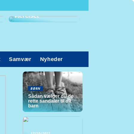
Prioriter den gode
arbejdsstilling på
værelset
t
Samvær
Nyheder
BØRN
Sådan vælger du de
rette sandaler til dit
barn
17/10/2022