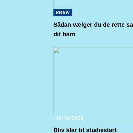
BØRN
Sådan vælger du de rette san
dit barn
13/10/2022
Bliv klar til studiestart