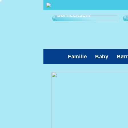
Sådan kan du
afhjælpe
børneeksem
Familie
Baby
Bør