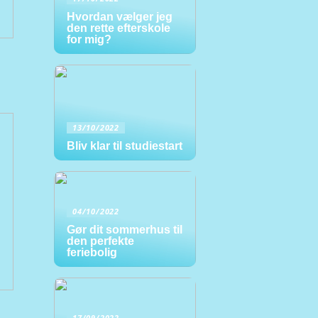
Hvordan vælger jeg
den rette efterskole
for mig?
13/10/2022
Bliv klar til studiestart
04/10/2022
Gør dit sommerhus til
den perfekte
feriebolig
17/09/2022