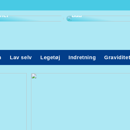
komme til
tandlæge? Kig med
Ohøj! Det er tid til
her
bad
n
Lav selv
Legetøj
Indretning
Gravidite