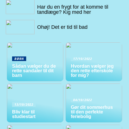
07/09/2022
Har du en frygt for at komme til
tandlæge? Kig med her
26/08/2022
Ohøj! Det er tid til bad
BØRN
17/10/2022
Sådan vælger du de
Hvordan vælger jeg
rette sandaler til dit
den rette efterskole
barn
for mig?
04/10/2022
13/10/2022
Gør dit sommerhus
Bliv klar til
til den perfekte
studiestart
feriebolig