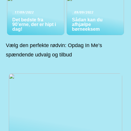
17/09/2022
09/09/2022
Det bedste fra
Sådan kan du
90’erne, der er hipt i
afhjælpe
dag!
børneeksem
Vælg den perfekte rødvin: Opdag In Me’s
spændende udvalg og tilbud