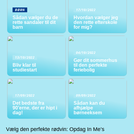
BØRN
17/10/2022
Sådan vælger du de
Hvordan vælger jeg
rette sandaler til dit
den rette efterskole
barn
for mig?
04/10/2022
13/10/2022
Gør dit sommerhus
Bliv klar til
til den perfekte
studiestart
feriebolig
17/09/2022
09/09/2022
Det bedste fra
Sådan kan du
90’erne, der er hipt i
afhjælpe
dag!
børneeksem
Vælg den perfekte rødvin: Opdag In Me’s