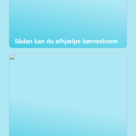
Sådan kan du afhjælpe børneeksem