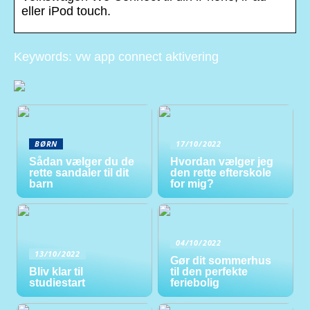
eller iPod touch.
Keywords: vw app connect aktivering
BØRN
17/10/2022
Sådan vælger du de
Hvordan vælger jeg
rette sandaler til dit
den rette efterskole
barn
for mig?
04/10/2022
13/10/2022
Gør dit sommerhus
Bliv klar til
til den perfekte
studiestart
feriebolig