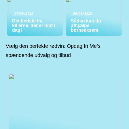
17/09/2022
09/09/2022
Det bedste fra
Sådan kan du
90’erne, der er hipt i
afhjælpe
dag!
børneeksem
Vælg den perfekte rødvin: Opdag In Me’s
spændende udvalg og tilbud