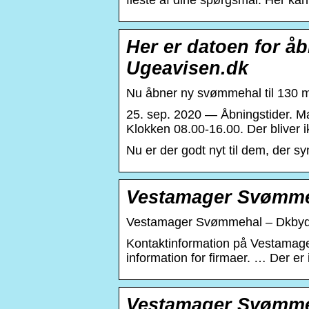
fleste af dine spørgsmål. Her kan 
Her er datoen for å
Ugeavisen.dk
Nu åbner ny svømmehal til 130 m
25. sep. 2020 — Åbningstider. M
Klokken 08.00-16.00. Der bliver 
Nu er der godt nyt til dem, der sy
Vestamager Svømmeha
Vestamager Svømmehal – Dkby
Kontaktinformation på Vestamag
information for firmaer. … Der er
Vestamager Svømme