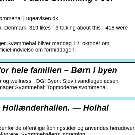
svømmehal | ugeavisen.dk
Denmark. 319 likes · 3 talking about this · 418 were
ger Svømmehal bliver mandag 12. oktober om
ficiel indvielse om formiddagen.
or hele familien – Børn i byen
 og wellness · DGI Byen: Sjov i vandlegepladsen ·
stamager Svømmehal: Topmoderne svømmehal.
 Hollænderhallen. — Holhal
enfor de offentlige åbningstider og anvendes herudover
 aktørere. Svømmehallens indretning.