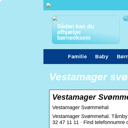
Sådan kan du
afhjælpe
børneeksem
Familie
Baby
Bør
Vestamager svø
Vestamager Svømm
Vestamager Svømmehal
Vestamager Svømmehal. Tårnby 
32 47 11 11 · Find telefonnumre 