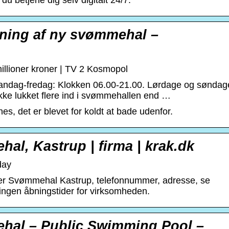
du betjene dig selv digitalt 24/7.
bning af ny svømmehal –
illioner kroner | TV 2 Kosmopol
andag-fredag: Klokken 06.00-21.00. Lørdage og søndag
ikke lukket flere ind i svømmehallen end …
nes, det er blevet for koldt at bade udenfor.
l, Kastrup | firma | krak.dk
day
er Svømmehal Kastrup, telefonnummer, adresse, se
 ingen åbningstider for virksomheden.
hal – Public Swimming Pool –