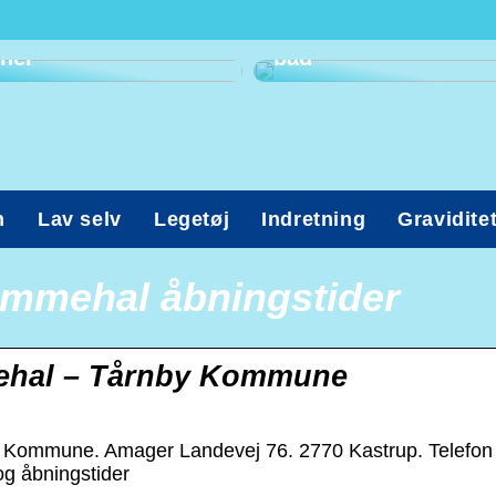
komme til
tandlæge? Kig med
Ohøj! Det er tid til
her
bad
n
Lav selv
Legetøj
Indretning
Gravidite
mmehal åbningstider
ehal – Tårnby Kommune
Kommune. Amager Landevej 76. 2770 Kastrup. Telefon
og åbningstider