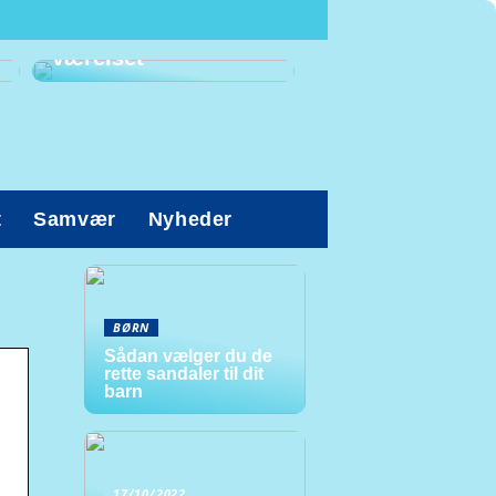
Prioriter den gode
arbejdsstilling på
værelset
t
Samvær
Nyheder
BØRN
Sådan vælger du de
rette sandaler til dit
barn
17/10/2022