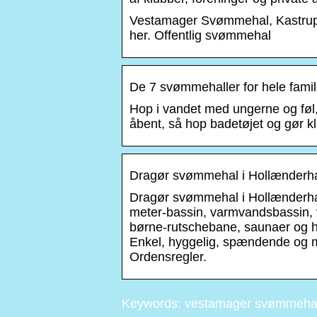
Vestamager Svømmehal, Kastrup. 
her. Offentlig svømmehal
De 7 svømmehaller for hele famil
Hop i vandet med ungerne og føl,
åbent, så hop badetøjet og gør k
Dragør svømmehal i Hollænderha
Dragør svømmehal i Hollænderha
meter-bassin, varmvandsbassin, v
børne-rutschebane, saunaer og h
Enkel, hyggelig, spændende og mi
Ordensregler.
Keywords: vestamager svømmehal