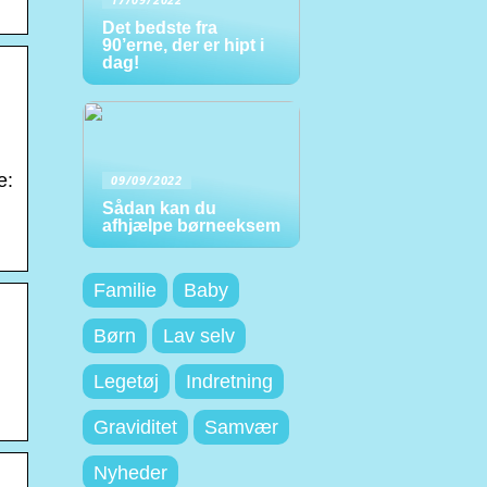
Det bedste fra
90’erne, der er hipt i
dag!
e:
09/09/2022
Sådan kan du
afhjælpe børneeksem
Familie
Baby
Børn
Lav selv
Legetøj
Indretning
Graviditet
Samvær
Nyheder