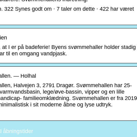
322 Synes godt om · 7 taler om dette · 422 har været
ien
 at I er på badeferie! Byens svømmehaller holder stadig
lar til en omgang vandpjask.
llen. — Holhal
llen, Halvejen 3, 2791 Dragør. Svømmehallen har 25-
armvandsbasin, lege/øve-bassin, vipper og en lille
andicap- familieomklædning. Svømmehallen er fra 2019
nimalistisk i sit moderne åbne og lyse udtryk.
 åbningstider