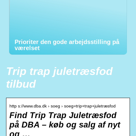
Prioriter den gode arbejdsstilling på
værelset
Trip trap juletræsfod
tilbud
http s://www.dba.dk › soeg › soeg=trip+trap+juletræsfod
Find Trip Trap Juletræsfod
på DBA – køb og salg af nyt
og …