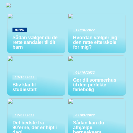
BØRN
17/10/2022
Sådan vælger du de
Hvordan vælger jeg
rette sandaler til dit
den rette efterskole
barn
for mig?
04/10/2022
13/10/2022
Gør dit sommerhus
Bliv klar til
til den perfekte
studiestart
feriebolig
17/09/2022
09/09/2022
Det bedste fra
Sådan kan du
90’erne, der er hipt i
afhjælpe
dag!
børneeksem