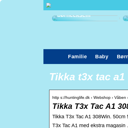
Sådan kan du
afhjælpe
børneeksem
Familie
Baby
Bør
Tikka t3x tac a1 
http s://huntinglife.dk › Webshop › Våben ›
Tikka T3x Tac A1 308
Tikka T3x Tac A1 308Win. 50cm 5/8
T3x Tac A1 med ekstra magasin …