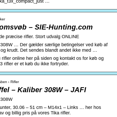
tikka_t3x_compact_just …
rker
n omsvøb – SIE-Hunting.com
de præcise rifler. Stort udvalg ONLINE
r 308W … Der gælder særlige betingelser ved køb af
og krudt. Det sendes blandt andet ikke med …
rifler online her på siden og kontakt os for køb og
rifler er et køb du ikke fortryder.
åben › Rifler
fel – Kaliber 308W – JAFI
r 308W
unter, 30.06 – 51 cm – M14x1 – Links … her hos
 og billig pris på vores Tika rifler.