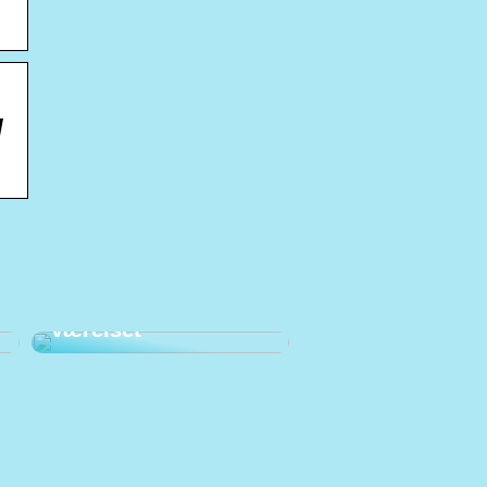
g
Prioriter den gode
arbejdsstilling på
værelset