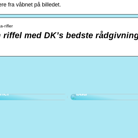
kan variere fra våbnet på billedet.
a-rifler
in riffel med DK’s bedste rådgivnin
Har du en frygt for at
komme til
tandlæge? Kig med
Ohøj! Det er tid til
her
bad