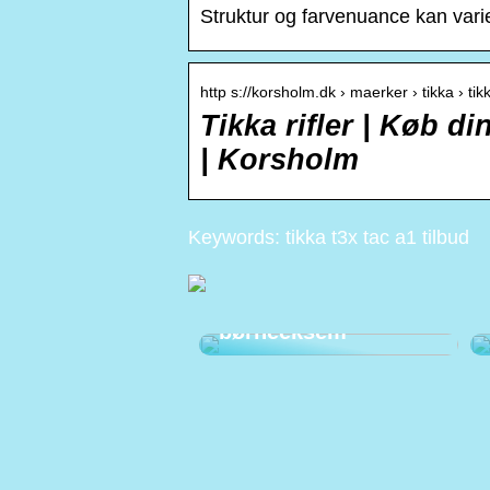
Struktur og farvenuance 
http s://korsholm.dk › maerker › tikka › tikk
Tikka rifler | Køb d
| Korsholm
Keywords: tikka t3x tac a1 tilbud
Sådan kan du
afhjælpe
børneeksem