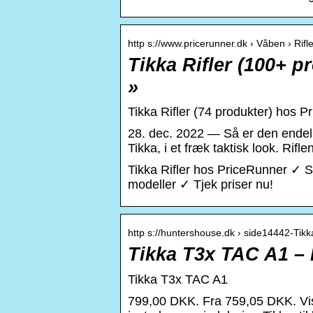
http s://www.pricerunner.dk › Våben › Rifle
Tikka Rifler (100+ p
»
Tikka Rifler (74 produkter) hos P
28. dec. 2022 — Så er den endelig
Tikka, i et fræk taktisk look. Rifle
Tikka Rifler hos PriceRunner ✓
modeller ✓ Tjek priser nu!
http s://huntershouse.dk › side14442-Ti
Tikka T3x TAC A1 –
Tikka T3x TAC A1
799,00 DKK. Fra 759,05 DKK. Vis 