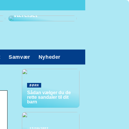
Prioriter den gode
arbejdsstilling på
værelset
t
Samvær
Nyheder
BØRN
Sådan vælger du de
rette sandaler til dit
barn
17/10/2022