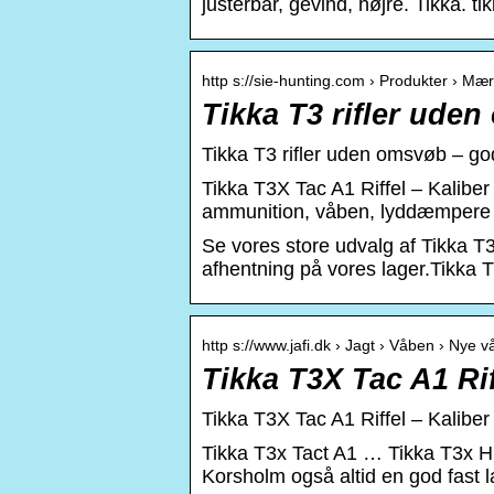
justerbar, gevind, højre. Tikka. 
http s://sie-hunting.com › Produkter › Mæ
Tikka T3 rifler ude
Tikka T3 rifler uden omsvøb – go
Tikka T3X Tac A1 Riffel – Kalibe
ammunition, våben, lyddæmpere 
Se vores store udvalg af Tikka T3 
afhentning på vores lager.Tikka T3 
http s://www.jafi.dk › Jagt › Våben › Nye v
Tikka T3X Tac A1 Rif
Tikka T3X Tac A1 Riffel – Kalibe
Tikka T3x Tact A1 … Tikka T3x H
Korsholm også altid en god fast lav