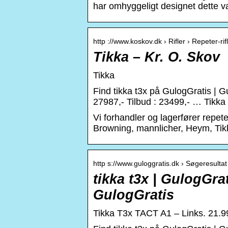
har omhyggeligt designet dette v
http ://www.koskov.dk › Rifler › Repeter-rif
Tikka – Kr. O. Skov
Tikka
Find tikka t3x på GulogGratis | Gu
27987,- Tilbud : 23499,- … Tikk
Vi forhandler og lagerfører repete
Browning, mannlicher, Heym, Tik
http s://www.guloggratis.dk › Søgeresultat
tikka t3x | GulogGrat
GulogGratis
Tikka T3x TACT A1 – Links. 21.9