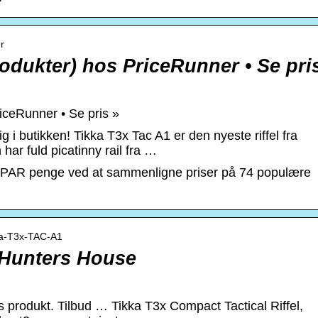
r
rodukter) hos PriceRunner • Se pri
riceRunner • Se pris »
 i butikken! Tikka T3x Tac A1 er den nyeste riffel fra
n har fuld picatinny rail fra …
 SPAR penge ved at sammenligne priser på 74 populære
kka-T3x-TAC-A1
 Hunters House
produkt. Tilbud … Tikka T3x Compact Tactical Riffel,