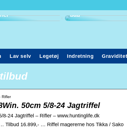
komme til
tandlæge? Kig med
Ohøj! Det er tid til
her
bad
n
Lav selv
Legetøj
Indretning
Gravidite
tilbud
 Rifler
Win. 50cm 5/8-24 Jagtriffel
-24 Jagtriffel – Rifler – www.huntinglife.dk
 Tilbud 16.899,- … Riffel magererne hos Tikka / Sako