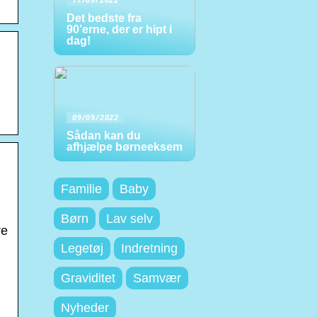
Det bedste fra
90’erne, der er hipt i
dag!
09/09/2022
Sådan kan du
afhjælpe børneeksem
Familie
Baby
Børn
Lav selv
re
Legetøj
Indretning
Graviditet
Samvær
Nyheder