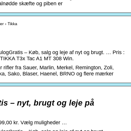
alnødde skæfte og piben er
ler › Tikka
logGratis – Køb, salg og leje af nyt og brugt. … Pris :
a TIKKA T3x Tac A1 MT 308 Win.
r rifler fra Sauer, Marlin, Merkel, Remington, Zoli,
ka, Sako, Blaser, Haenel, BRNO og flere mærker
is – nyt, brugt og leje på
99,00 kr. Vælg muligheder …