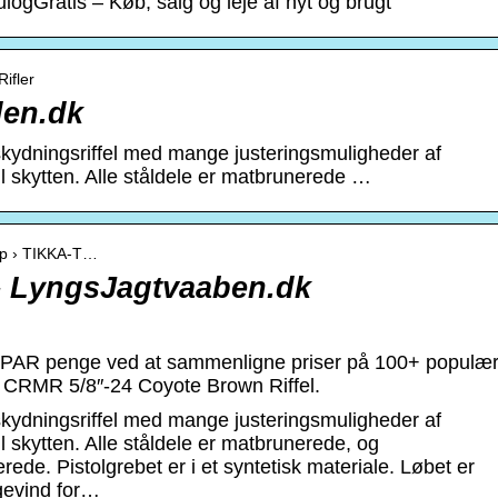
ulogGratis – Køb, salg og leje af nyt og brugt
ifler
den.dk
skydningsriffel med mange justeringsmuligheder af
il skytten. Alle ståldele er matbrunerede …
op › TIKKA-T…
– LyngsJagtvaaben.dk
 SPAR penge ved at sammenligne priser på 100+ populæ
 CRMR 5/8″-24 Coyote Brown Riffel.
skydningsriffel med mange justeringsmuligheder af
l skytten. Alle ståldele er matbrunerede, og
ede. Pistolgrebet er i et syntetisk materiale. Løbet er
 gevind for…