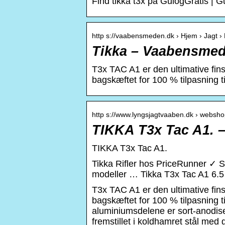
Find tikka t3x på GulogGratis | G
http s://vaabensmeden.dk › Hjem › Jagt › R
Tikka – Vaabensme
T3x TAC A1 er den ultimative fin
bagskæftet for 100 % tilpasning t
http s://www.lyngsjagtvaaben.dk › websh
TIKKA T3x Tac A1. 
TIKKA T3x Tac A1.
Tikka Rifler hos PriceRunner ✓
modeller … Tikka T3x Tac A1 6.5
T3x TAC A1 er den ultimative fin
bagskæftet for 100 % tilpasning ti
aluminiumsdelene er sort-anodiser
fremstillet i koldhamret stål med