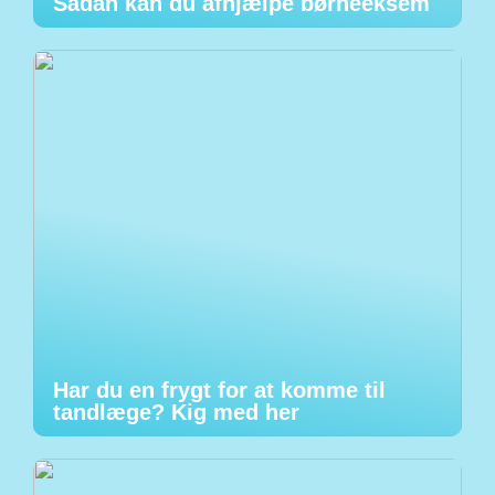
Sådan kan du afhjælpe børneeksem
Har du en frygt for at komme til
tandlæge? Kig med her