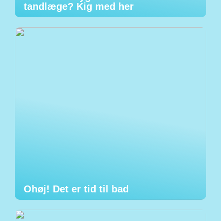
tandlæge? Kig med her
Ohøj! Det er tid til bad