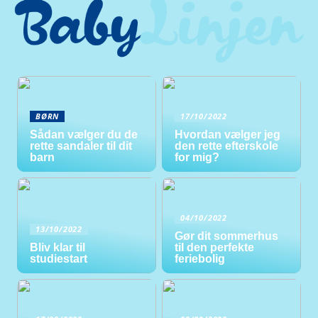
BØRN
17/10/2022
Sådan vælger du de
Hvordan vælger jeg
rette sandaler til dit
den rette efterskole
barn
for mig?
04/10/2022
13/10/2022
Gør dit sommerhus
Bliv klar til
til den perfekte
studiestart
feriebolig