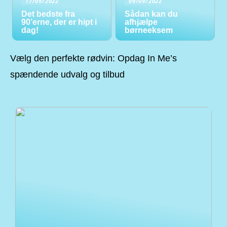
17/09/2022
09/09/2022
Det bedste fra
Sådan kan du
90’erne, der er hipt i
afhjælpe
dag!
børneeksem
Vælg den perfekte rødvin: Opdag In Me’s
spændende udvalg og tilbud