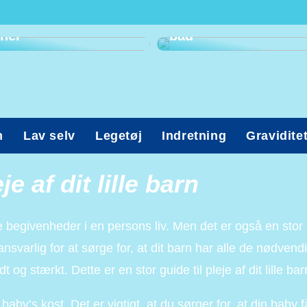
komme til
tandlæge? Kig med
Ohøj! Det er tid til
her
bad
n
Lav selv
Legetøj
Indretning
Gravidite
je af dit lille barn
ste begivenheder i en persons liv. Men det er også en stor
svarlig for at sørge for, at dit barn har alle de nødvend
og stærkt. Dette er en stor guide til pleje af dit lille bar
baby’s kost. Det er vigtigt, at du sørger for, at din baby f