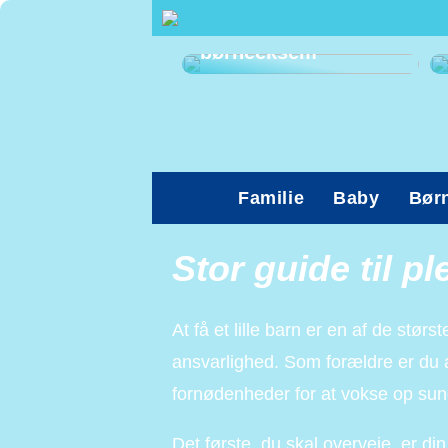
Sådan kan du
afhjælpe
børneeksem
Familie
Baby
Bør
Stor guide til ple
At få et lille barn er en af de stør
ansvarlighed. Som forældre er du an
fornødenheder for at vokse op sundt 
Det første, du skal overveje, er din 