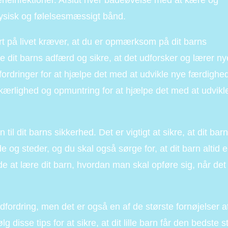
erieinfektioner. Afslut hver badeøvelse med at kære og
 fysisk og følelsesmæssigt bånd.
tart på livet kræver, at du er opmærksom på dit barns
ere dit barns adfærd og sikre, at det udforsker og lærer ny
dfordringer for at hjælpe det med at udvikle nye færdighed
n kærlighed og opmuntring for at hjælpe det med at udvikl
 til dit barns sikkerhed. Det er vigtigt at sikre, at dit barn
e og steder, og du skal også sørge for, at dit barn altid e
e at lære dit barn, hvordan man skal opføre sig, når det
udfordring, men det er også en af de største fornøjelser a
g disse tips for at sikre, at dit lille barn får den bedste s