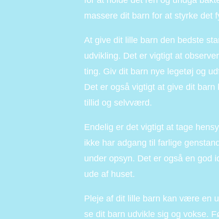
for at holde det ren og undgå bakt
massere dit barn for at styrke det
At give dit lille barn den bedste s
udvikling. Det er vigtigt at observ
ting. Giv dit barn nye legetøj og u
Det er også vigtigt at give dit bar
tillid og selvværd.
Endelig er det vigtigt at tage hensyn
ikke har adgang til farlige genstand
under opsyn. Det er også en god id
ude af huset.
Pleje af dit lille barn kan være en 
se dit barn udvikle sig og vokse. Føl