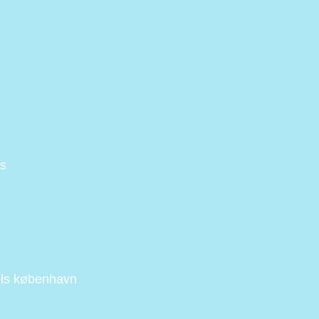
s
ils københavn