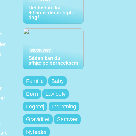
Det bedste fra
90’erne, der er hipt i
dag!
e
er.
09/09/2022
e
Sådan kan du
afhjælpe børneeksem
Familie
Baby
r
Børn
Lav selv
 er
Legetøj
Indretning
Graviditet
Samvær
t
Nyheder
tart