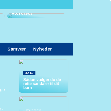
Prioriter den gode
arbejdsstilling på
værelset
t
Samvær
Nyheder
BØRN
Sådan vælger du de
rette sandaler til dit
barn
ige
n.
år
17/10/2022