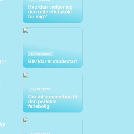
Hvordan vælger jeg
den rette efterskole
for mig?
.
13/10/2022
rer
Bliv klar til studiestart
t
04/10/2022
Gør dit sommerhus til
den perfekte
feriebolig
igt
17/09/2022