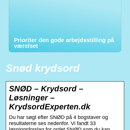
Prioriter den gode arbejdsstilling på
værelset
Snød krydsord
SNØD – Krydsord –
Løsninger –
KrydsordExperten.dk
Du har søgt efter SNØD på 4 bogstaver og
resultaterne ses nedenfor. Vi fandt 33
løsningsforslag for ordet SNØD som du kan