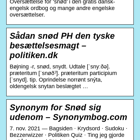
Oversættelse for ‘snød’ i den gratis dansk-
engelsk ordbog og mange andre engelske
oversættelser.
Sådan snød PH den tyske
besættelsesmagt –
politiken.dk
Bøjning -r, snød, snydt. Udtale [ˈsnyːðə].
præteritum [ˈsnøðˀ]. præteritum participium
[ˈsnyd]. tip. Oprindelse norrønt snýta,
oldengelsk snytan beslægtet …
Synonym for Snød sig
udenom – Synonymbog.com
7. nov. 2021 — Bagsiden · Krydsord · Sudoku ·
Bezzerwizzer · Politiken Quiz · Ting jeg gjorde