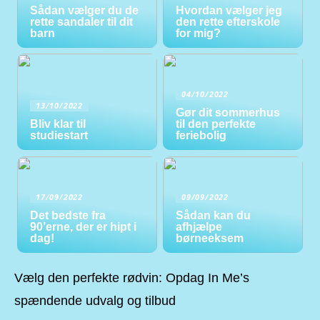
Sådan vælger du de
Hvordan vælger jeg
rette sandaler til dit
den rette efterskole
barn
for mig?
04/10/2022
13/10/2022
Gør dit sommerhus
Bliv klar til
til den perfekte
studiestart
feriebolig
17/09/2022
09/09/2022
Det bedste fra
Sådan kan du
90’erne, der er hipt i
afhjælpe
dag!
børneeksem
Vælg den perfekte rødvin: Opdag In Me’s
spændende udvalg og tilbud