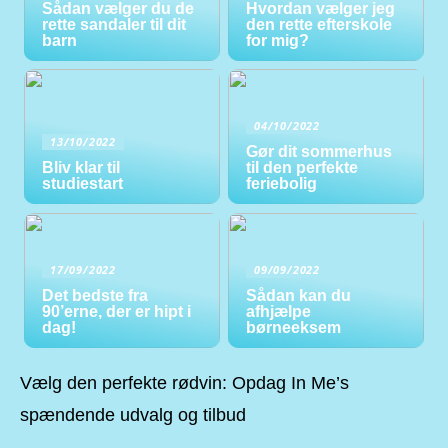
Sådan vælger du de
Hvordan vælger jeg
rette sandaler til dit
den rette efterskole
barn
for mig?
04/10/2022
13/10/2022
Gør dit sommerhus
Bliv klar til
til den perfekte
studiestart
feriebolig
17/09/2022
09/09/2022
Det bedste fra
Sådan kan du
90’erne, der er hipt i
afhjælpe
dag!
børneeksem
Vælg den perfekte rødvin: Opdag In Me’s
spændende udvalg og tilbud