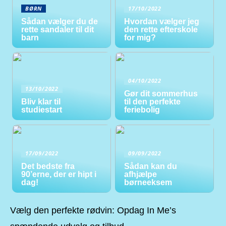
BØRN
17/10/2022
Sådan vælger du de
Hvordan vælger jeg
rette sandaler til dit
den rette efterskole
barn
for mig?
04/10/2022
13/10/2022
Gør dit sommerhus
Bliv klar til
til den perfekte
studiestart
feriebolig
17/09/2022
09/09/2022
Det bedste fra
Sådan kan du
90’erne, der er hipt i
afhjælpe
dag!
børneeksem
Vælg den perfekte rødvin: Opdag In Me’s