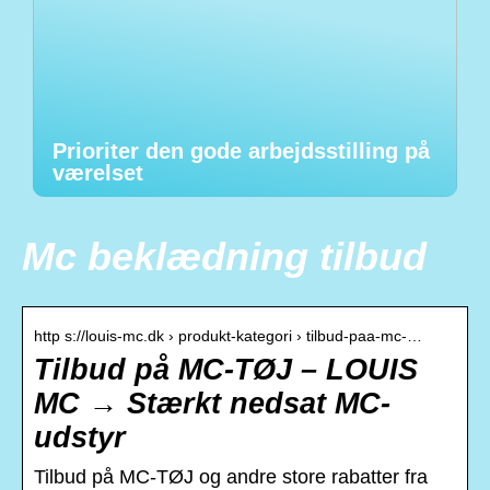
Prioriter den gode arbejdsstilling på
værelset
Mc beklædning tilbud
http s://louis-mc.dk › produkt-kategori › tilbud-paa-mc-…
Tilbud på MC-TØJ – LOUIS
MC → Stærkt nedsat MC-
udstyr
Tilbud på MC-TØJ og andre store rabatter fra