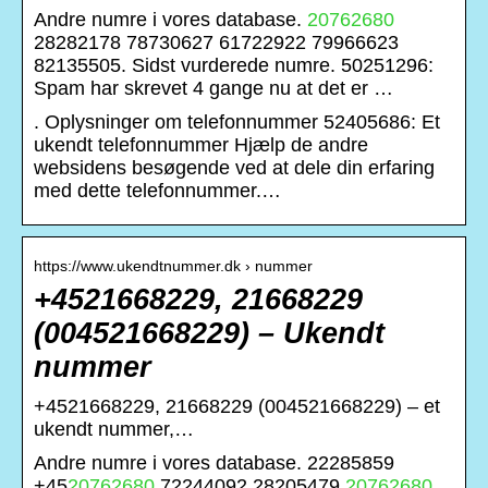
Andre numre i vores database.
20762680
28282178 78730627 61722922 79966623
82135505. Sidst vurderede numre. 50251296:
Spam har skrevet 4 gange nu at det er …
. Oplysninger om telefonnummer 52405686: Et
ukendt telefonnummer Hjælp de andre
websidens besøgende ved at dele din erfaring
med dette telefonnummer.…
https://www.ukendtnummer.dk › nummer
+4521668229, 21668229
(004521668229) – Ukendt
nummer
+4521668229, 21668229 (004521668229) – et
ukendt nummer,…
Andre numre i vores database. 22285859
+45
20762680
72244092 28205479
20762680