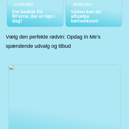
17/09/2022
09/09/2022
Det bedste fra
Sådan kan du
90’erne, der er hipt i
afhjælpe
dag!
børneeksem
Vælg den perfekte rødvin: Opdag In Me’s
spændende udvalg og tilbud