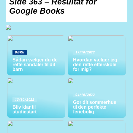
Side 363 – Resultat for
Google Books
BØRN
17/10/2022
Sådan vælger du de
Hvordan vælger jeg
rette sandaler til dit
den rette efterskole
barn
for mig?
04/10/2022
13/10/2022
Gør dit sommerhus
Bliv klar til
til den perfekte
studiestart
feriebolig