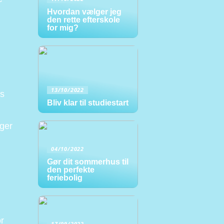
Hvordan vælger jeg
den rette efterskole
for mig?
13/10/2022
es
Bliv klar til studiestart
g
nger
04/10/2022
Gør dit sommerhus til
den perfekte
feriebolig
or
17/09/2022