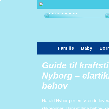
Sådan kan du
afhjælpe
børneeksem
Familie
Baby
Bør
Guide til krafts
Nyborg – elartikl
behov
Harald Nyborg er en førende leveran
stikpropper. Uanset dine behov, ka