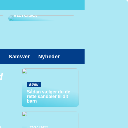
Prioriter den gode
arbejdsstilling på
værelset
t
Samvær
Nyheder
d
BØRN
Sådan vælger du de
rette sandaler til dit
barn
e
17/10/2022