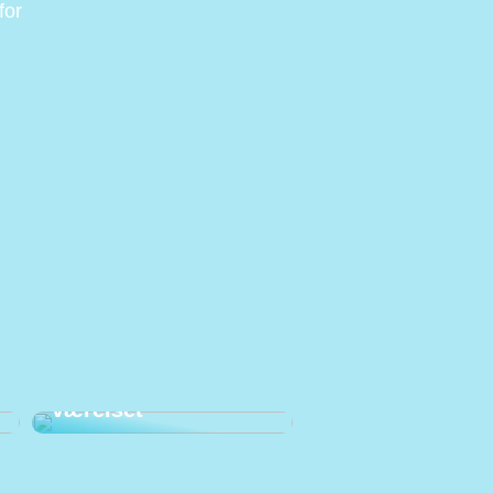
for
Prioriter den gode
arbejdsstilling på
værelset