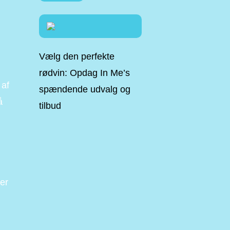
Vælg den perfekte
rødvin: Opdag In Me’s
 af
spændende udvalg og
å
tilbud
ler