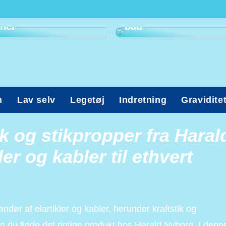
komme til
tandlæge? Kig med
Ohøj! Det er tid til
her
bad
n
Lav selv
Legetøj
Indretning
Gravidite
tik og stikpropper fra Haral
er og kabler til ethvert
dør af elartikler og kabler, herunder kraftstik og
n du finde det rigtige produkt hos Harald Nyborg. I denn