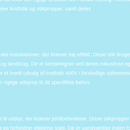
yper kraftstik og stikpropper, samt deres
riske installationer, der kræver høj effekt. Disse stik brug
ri og landbrug. De er kendetegnet ved deres robusthed o
r et bredt udvalg af kraftstik 400V i forskellige udformni
 rigtige stikprop til dit specifikke behov.
til udstyr, der kræver jordforbindelse. Disse stikpropper
 og forhindrer elektrisk stød. De er uundværlige inden f