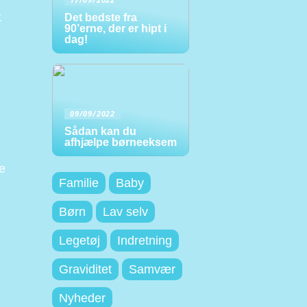
t
Det bedste fra
90’erne, der er hipt i
dag!
09/09/2022
Sådan kan du
afhjælpe børneeksem
de
Familie
Baby
Børn
Lav selv
Legetøj
Indretning
Graviditet
Samvær
Nyheder