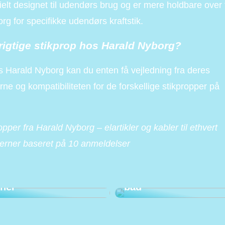
ecielt designet til udendørs brug og er mere holdbare over 
rg for specifikke udendørs kraftstik.
rigtige stikprop hos Harald Nyborg?
hos Harald Nyborg kan du enten få vejledning fra deres
rne og kompatibiliteten for de forskellige stikpropper på
ropper fra Harald Nyborg – elartikler og kabler til ethvert
jerner baseret på
10
anmeldelser
Har du en frygt for at
komme til
tandlæge? Kig med
Ohøj! Det er tid til
her
bad