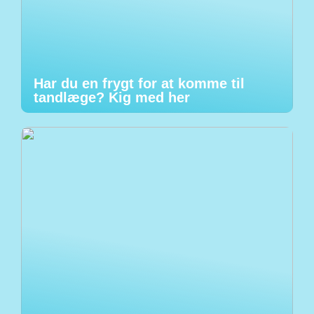
Har du en frygt for at komme til
tandlæge? Kig med her