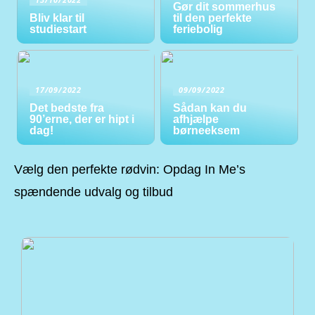
Gør dit sommerhus
Bliv klar til
til den perfekte
studiestart
feriebolig
17/09/2022
09/09/2022
Det bedste fra
Sådan kan du
90’erne, der er hipt i
afhjælpe
dag!
børneeksem
Vælg den perfekte rødvin: Opdag In Me’s
spændende udvalg og tilbud