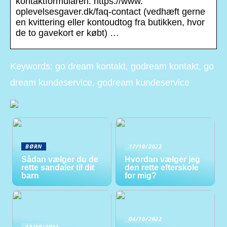
kontaktformularen: https://www.
oplevelsesgaver.dk/faq-contact (vedhæft gerne
en kvittering eller kontoudtog fra butikken, hvor
de to gavekort er købt) …
Keywords: go dream kontakt, godream kontakt, go
dream kundeservice, godream kundeservice
BØRN
17/10/2022
Sådan vælger du de
Hvordan vælger jeg
rette sandaler til dit
den rette efterskole
barn
for mig?
04/10/2022
13/10/2022