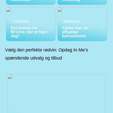
17/09/2022
09/09/2022
Det bedste fra
Sådan kan du
90’erne, der er hipt i
afhjælpe
dag!
børneeksem
Vælg den perfekte rødvin: Opdag In Me’s
spændende udvalg og tilbud