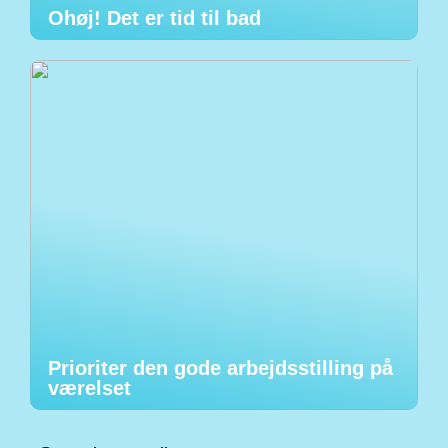
Ohøj! Det er tid til bad
Prioriter den gode arbejdsstilling på
værelset