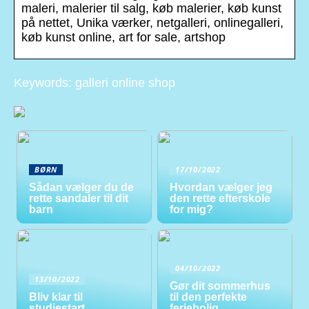
maleri, malerier til salg, køb malerier, køb kunst
på nettet, Unika værker, netgalleri, onlinegalleri,
køb kunst online, art for sale, artshop
Keywords: galleri online shop
BØRN
17/10/2022
Sådan vælger du de
Hvordan vælger jeg
rette sandaler til dit
den rette efterskole
barn
for mig?
04/10/2022
13/10/2022
Gør dit sommerhus
Bliv klar til
til den perfekte
studiestart
feriebolig