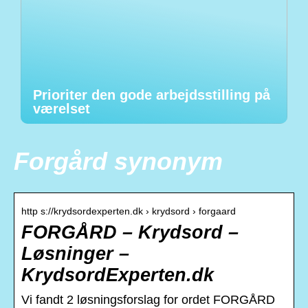
Prioriter den gode arbejdsstilling på
værelset
Forgård synonym
http s://krydsordexperten.dk › krydsord › forgaard
FORGÅRD – Krydsord –
Løsninger –
KrydsordExperten.dk
Vi fandt 2 løsningsforslag for ordet FORGÅRD