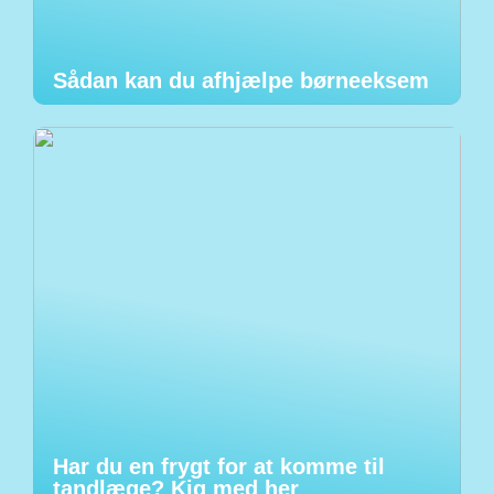
Sådan kan du afhjælpe børneeksem
Har du en frygt for at komme til
tandlæge? Kig med her