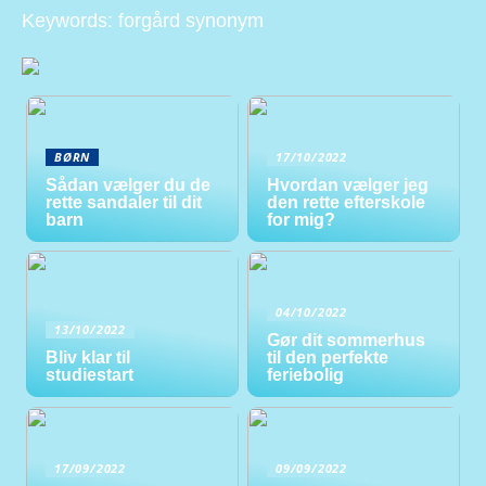
Keywords: forgård synonym
BØRN
17/10/2022
Sådan vælger du de
Hvordan vælger jeg
rette sandaler til dit
den rette efterskole
barn
for mig?
04/10/2022
13/10/2022
Gør dit sommerhus
Bliv klar til
til den perfekte
studiestart
feriebolig
17/09/2022
09/09/2022