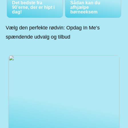
Det bedste fra
Sådan kan du
90’erne, der er hipt i
afhjælpe
dag!
børneeksem
Vælg den perfekte rødvin: Opdag In Me’s
spændende udvalg og tilbud