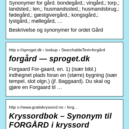
Synonymer for gård. bondegård,; vingård,; torp,;
landsted,; len,; husmandssted,; husmandsbrug,;
fødegård,; gæstgivergård,; kongsgård,;
lystgård,; møllegård, …
Beskrivelse og synonymer for ordet Gård
http s://sproget.dk › lookup › SearchableText=forgård
forgård — sproget.dk
Forgaard For-gaard, en. 1) (især bibl.)
indhegnet plads foran en (større) bygning (især
tempel, slot olgn.) (jf. Baggaard). Du skal og
gjøre en Forgaard til …
http s://www.gratiskryssord.no › forg…
Kryssordbok – Synonym til
FORGÅRD i kryssord