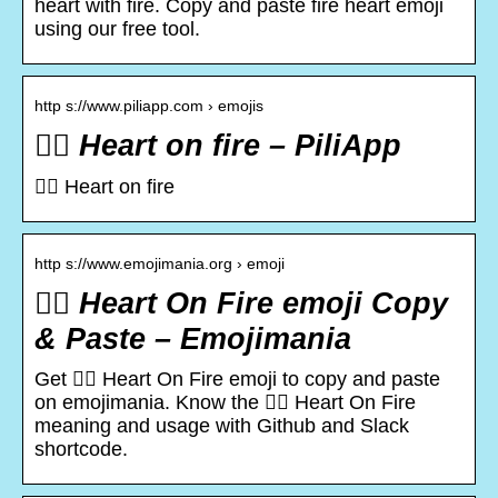
heart with fire. Copy and paste fire heart emoji
using our free tool.
http s://www.piliapp.com › emojis
❤️‍🔥 Heart on fire – PiliApp
❤️‍🔥 Heart on fire
http s://www.emojimania.org › emoji
❤️‍🔥 Heart On Fire emoji Copy
& Paste – Emojimania
Get ❤️‍🔥 Heart On Fire emoji to copy and paste
on emojimania. Know the ❤️‍🔥 Heart On Fire
meaning and usage with Github and Slack
shortcode.