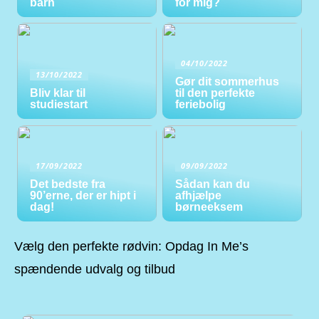
barn
for mig?
04/10/2022
13/10/2022
Gør dit sommerhus
Bliv klar til
til den perfekte
studiestart
feriebolig
17/09/2022
09/09/2022
Det bedste fra
Sådan kan du
90’erne, der er hipt i
afhjælpe
dag!
børneeksem
Vælg den perfekte rødvin: Opdag In Me’s
spændende udvalg og tilbud