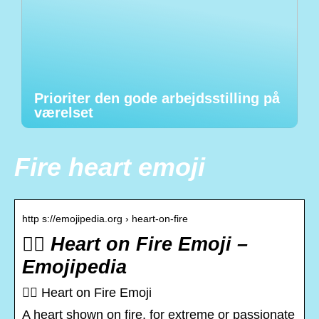
Prioriter den gode arbejdsstilling på
værelset
Fire heart emoji
http s://emojipedia.org › heart-on-fire
❤️‍🔥 Heart on Fire Emoji –
Emojipedia
❤️‍🔥 Heart on Fire Emoji
A heart shown on fire, for extreme or passionate