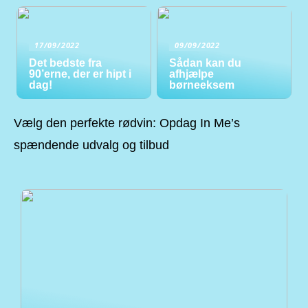
17/09/2022
09/09/2022
Det bedste fra
Sådan kan du
90’erne, der er hipt i
afhjælpe
dag!
børneeksem
Vælg den perfekte rødvin: Opdag In Me’s
spændende udvalg og tilbud