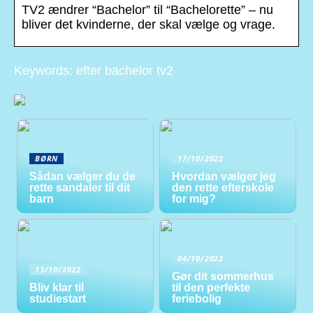
TV2 ændrer “Bachelor” til “Bachelorette” – nu
bliver det kvinderne, der skal vælge og vrage.
Keywords: efter bachelor tv2
BØRN
17/10/2022
Sådan vælger du de
Hvordan vælger jeg
rette sandaler til dit
den rette efterskole
barn
for mig?
04/10/2022
13/10/2022
Gør dit sommerhus
Bliv klar til
til den perfekte
studiestart
feriebolig