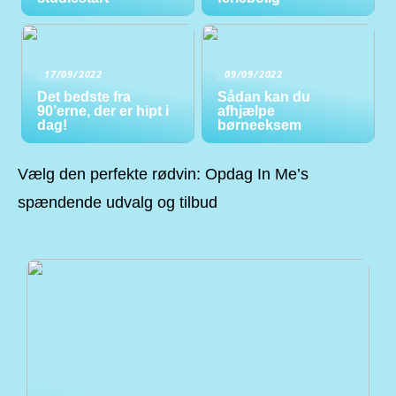
17/09/2022
09/09/2022
Det bedste fra
Sådan kan du
90’erne, der er hipt i
afhjælpe
dag!
børneeksem
Vælg den perfekte rødvin: Opdag In Me’s
spændende udvalg og tilbud