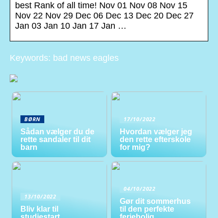
best Rank of all time! Nov 01 Nov 08 Nov 15
Nov 22 Nov 29 Dec 06 Dec 13 Dec 20 Dec 27
Jan 03 Jan 10 Jan 17 Jan …
Keywords: bad news eagles
BØRN
17/10/2022
Sådan vælger du de
Hvordan vælger jeg
rette sandaler til dit
den rette efterskole
barn
for mig?
04/10/2022
13/10/2022
Gør dit sommerhus
Bliv klar til
til den perfekte
studiestart
feriebolig